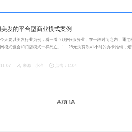
网美发的平台型商业模式案例
今天要以美发行业为例，看一看互联网+服务业，在一段时间之内，通过
网模式也会和门店模式一样死亡。1．28元洗剪吹=1小时的办卡推销，
-11-07
来源：小准
点击：1104
共
1
页
1
条