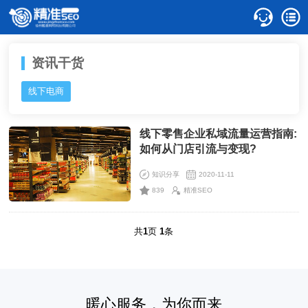
资讯干货
线下电商
线下零售企业私域流量运营指南:
如何从门店引流与变现?
知识分享
2020-11-11
839
精准SEO
共
1
页
1
条
暖心服务，为你而来